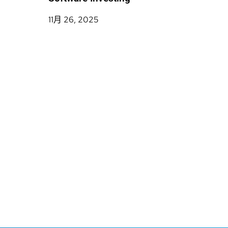
11月 26, 2025
Why S
Matte
11月 19