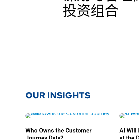
投资组合
OUR INSIGHTS
Who Owns the Customer
AI Wil
Journey Data?
at the 