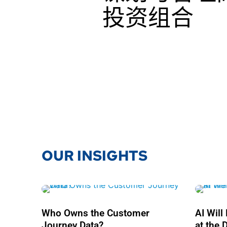
投资组合
OUR INSIGHTS
Who Owns the Customer
AI Wil
Journey Data?
at the 