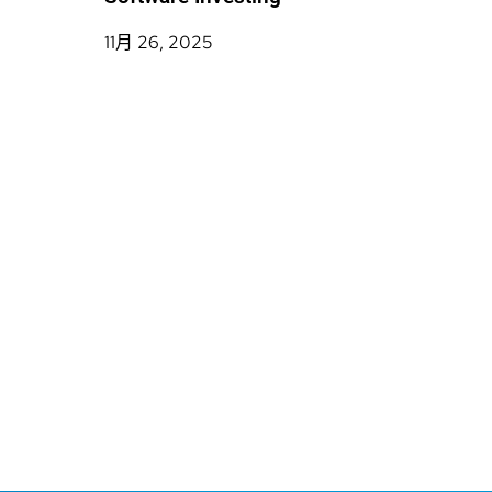
11月 26, 2025
Why S
Matte
11月 19